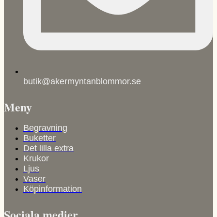
butik@akermyntanblommor.se
Meny
Begravning
Buketter
Det lilla extra
Krukor
Ljus
Vaser
Köpinformation
Sociala medier