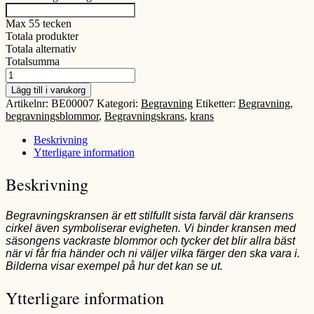
Max 55 tecken
Totala produkter
Totala alternativ
Totalsumma
Begravningskrans
mängd
Lägg till i varukorg
Artikelnr:
BE00007
Kategori:
Begravning
Etiketter:
Begravning
,
begravningsblommor
,
Begravningskrans
,
krans
Beskrivning
Ytterligare information
Beskrivning
Begravningskransen är ett stilfullt sista farväl där kransens
cirkel även symboliserar evigheten. Vi binder kransen med
säsongens vackraste blommor och tycker det blir allra bäst
när vi får fria händer och ni väljer vilka färger den ska vara i.
Bilderna visar exempel på hur det kan se ut.
Ytterligare information