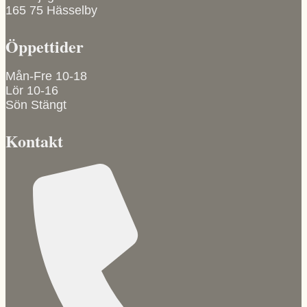
kan
165 75 Hässelby
väljas
på
Öppettider
produktsidan
Mån-Fre 10-18
Lör 10-16
Sön Stängt
Kontakt