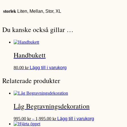
storlek
Liten, Mellan, Stor, XL
Du kanske också gillar …
Handbukett
Den
80.00
kr
Lägg till i varukorg
här
produkten
Relaterade produkter
har
flera
varianter.
De
olika
Låg Begravningsdekoration
alternativen
kan
Prisintervall:
Den
väljas
995.00
kr
–
1,995.00
kr
Lägg till i varukorg
995.00 kr
här
på