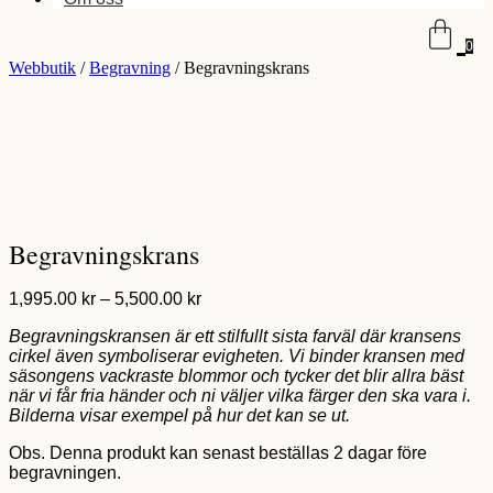
0
Webbutik
/
Begravning
/ Begravningskrans
Begravningskrans
Prisintervall:
1,995.00
kr
–
5,500.00
kr
1,995.00 kr
Begravningskransen är ett stilfullt sista farväl där kransens
till
cirkel även symboliserar evigheten. Vi binder kransen med
5,500.00 kr
säsongens vackraste blommor och tycker det blir allra bäst
när vi får fria händer och ni väljer vilka färger den ska vara i.
Bilderna visar exempel på hur det kan se ut.
Obs. Denna produkt kan senast beställas 2 dagar före
begravningen.