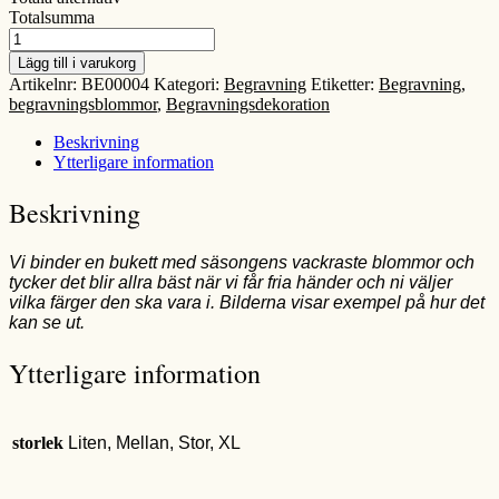
Totalsumma
Liggande
Begravningsbukett
Lägg till i varukorg
mängd
Artikelnr:
BE00004
Kategori:
Begravning
Etiketter:
Begravning
,
begravningsblommor
,
Begravningsdekoration
Beskrivning
Ytterligare information
Beskrivning
Vi binder en bukett med säsongens vackraste blommor och
tycker det blir allra bäst när vi får fria händer och ni väljer
vilka färger den ska vara i. Bilderna visar exempel på hur det
kan se ut.
Ytterligare information
storlek
Liten, Mellan, Stor, XL