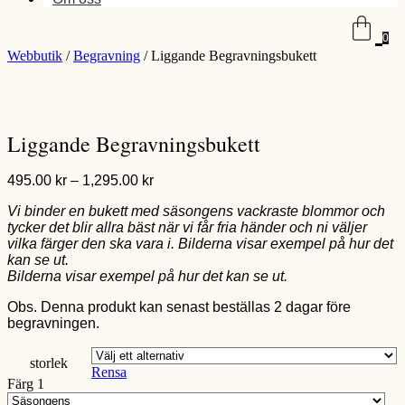
0
Webbutik
/
Begravning
/ Liggande Begravningsbukett
Liggande Begravningsbukett
Prisintervall:
495.00
kr
–
1,295.00
kr
495.00 kr
Vi binder en bukett med säsongens vackraste blommor och
till
tycker det blir allra bäst när vi får fria händer och ni väljer
1,295.00 kr
vilka färger den ska vara i. Bilderna visar exempel på hur det
kan se ut.
Bilderna visar exempel på hur det kan se ut.
Obs. Denna produkt kan senast beställas 2 dagar före
begravningen.
storlek
Rensa
Färg 1