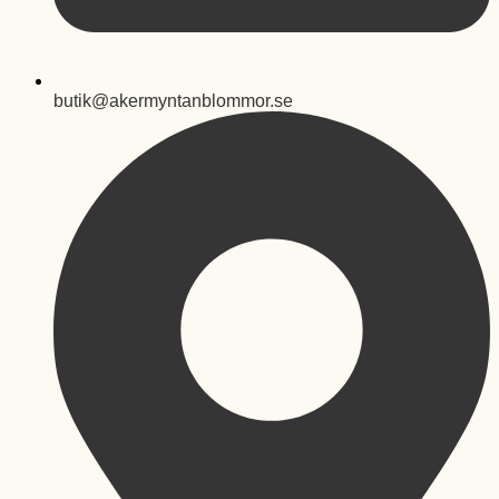
butik@akermyntanblommor.se