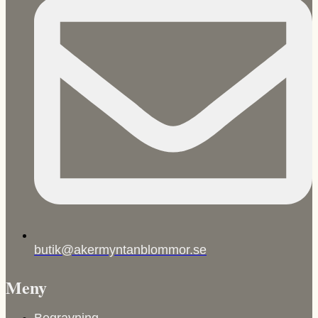
butik@akermyntanblommor.se
Meny