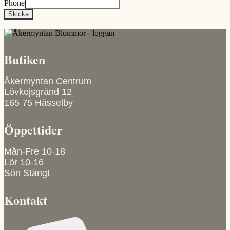
Phone
Skicka
Butiken
Åkermyntan Centrum
Lövkojsgränd 12
165 75 Hässelby
Öppettider
Mån-Fre 10-18
Lör 10-16
Sön Stängt
Kontakt