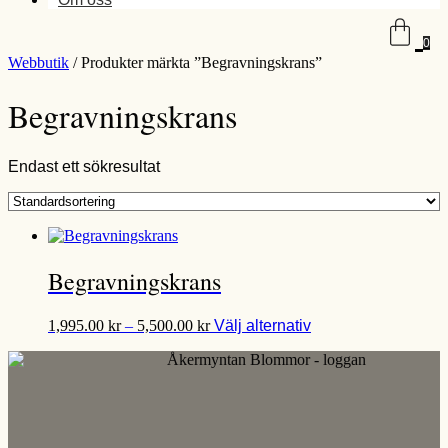
0
Webbutik
/ Produkter märkta ”Begravningskrans”
Begravningskrans
Endast ett sökresultat
Begravningskrans
Prisintervall:
Den
1,995.00
kr
–
5,500.00
kr
Välj alternativ
1,995.00 kr
här
till
produkten
5,500.00 kr
har
flera
varianter.
De