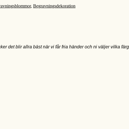
ravningsblommor
,
Begravningsdekoration
et blir allra bäst när vi får fria händer och ni väljer vilka fär