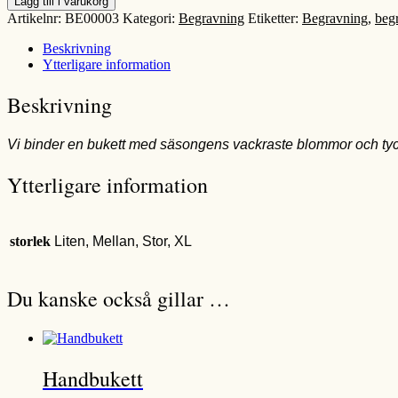
Lägg till i varukorg
mängd
Artikelnr:
BE00003
Kategori:
Begravning
Etiketter:
Begravning
,
beg
Beskrivning
Ytterligare information
Beskrivning
Vi binder en bukett med säsongens vackraste blommor och tycker d
Ytterligare information
storlek
Liten, Mellan, Stor, XL
Du kanske också gillar …
Handbukett