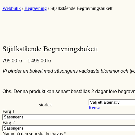
Webbutik
/
Begravning
/ Stjälkstående Begravningsbukett
Stjälkstående Begravningsbukett
Prisintervall:
795.00
kr
–
1,495.00
kr
795.00 kr
Vi binder en bukett med säsongens vackraste blommor och tycker d
till
1,495.00 kr
Obs. Denna produkt kan senast beställas 2 dagar före begrav
storlek
Rensa
Färg 1
Färg 2
Namn på den som ska begravas
*