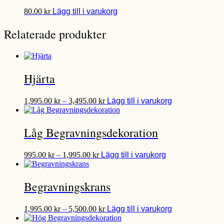
Den
80.00
kr
Lägg till i varukorg
här
produkten
Relaterade produkter
har
flera
varianter.
De
olika
Hjärta
alternativen
kan
Prisintervall:
Den
väljas
1,995.00
kr
–
3,495.00
kr
Lägg till i varukorg
1,995.00 kr
här
på
till
produkten
produktsidan
3,495.00 kr
har
Låg Begravningsdekoration
flera
varianter.
Prisintervall:
Den
De
995.00
kr
–
1,995.00
kr
Lägg till i varukorg
995.00 kr
här
olika
till
produkten
alternativen
1,995.00 kr
har
kan
Begravningskrans
flera
väljas
varianter.
på
Prisintervall:
Den
De
produktsidan
1,995.00
kr
–
5,500.00
kr
Lägg till i varukorg
1,995.00 kr
här
olika