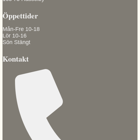
väljas
på
Öppettider
produktsidan
Mån-Fre 10-18
Lör 10-16
Sön Stängt
Kontakt