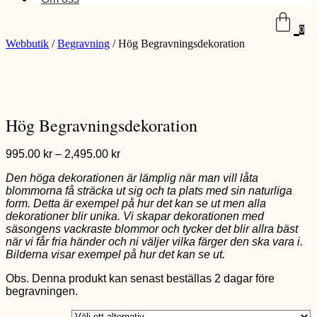
0
Webbutik
/
Begravning
/ Hög Begravningsdekoration
Hög Begravningsdekoration
Prisintervall:
995.00
kr
–
2,495.00
kr
995.00 kr
Den höga dekorationen är lämplig när man vill låta
till
blommorna få sträcka ut sig och ta plats med sin naturliga
2,495.00 kr
form. Detta är exempel på hur det kan se ut men alla
dekorationer blir unika. Vi skapar dekorationen med
säsongens vackraste blommor och tycker det blir allra bäst
när vi får fria händer och ni väljer vilka färger den ska vara i.
Bilderna visar exempel på hur det kan se ut.
Obs. Denna produkt kan senast beställas 2 dagar före
begravningen.