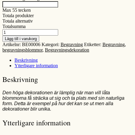
Max 55 tecken
Totala produkter
Totala alternativ
Totalsumma
Hög
Begravningsdekoration
Lägg till i varukorg
mängd
Artikelnr:
BE00006
Kategori:
Begravning
Etiketter:
Begravning
,
begravningsblommor
,
Begravningsdekoration
Beskrivning
Ytterligare information
Beskrivning
Den höga dekorationen är lämplig när man vill låta
blommorna få sträcka ut sig och ta plats med sin naturliga
form. Detta är exempel på hur det kan se ut men alla
dekorationer blir unika.
Ytterligare information