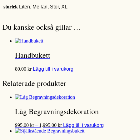
storlek
Liten, Mellan, Stor, XL
Du kanske också gillar …
Handbukett
Den
80.00
kr
Lägg till i varukorg
här
produkten
Relaterade produkter
har
flera
varianter.
De
olika
Låg Begravningsdekoration
alternativen
kan
Prisintervall:
Den
väljas
995.00
kr
–
1,995.00
kr
Lägg till i varukorg
995.00 kr
här
på
till
produkten
produktsidan