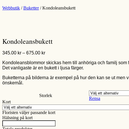
Webbutik
/
Buketter
/ Kondoleansbukett
Kondoleansbukett
Prisintervall:
345.00
kr
–
675.00
kr
345.00 kr
Kondoleansblommor skickas hem till anhöriga och familj som f
till
Det vanligaste är en bukett i ljusa färger.
675.00 kr
Buketterna på bilderna är exempel på hur den kan se ut men va
önskemål.
Storlek
Rensa
Kort
Floristen väljer passande kort
Hälsning på kort
Totala produkter