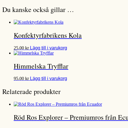
Du kanske också gillar …
Konfektyrfabrikens Kola
Den
25.00
kr
Lägg till i varukorg
här
produkten
har
Himmelska Tryfflar
flera
varianter.
Den
De
95.00
kr
Lägg till i varukorg
här
olika
produkten
alternativen
Relaterade produkter
har
kan
flera
väljas
varianter.
på
De
produktsidan
olika
Röd Ros Explorer – Premiumros från Ec
alternativen
kan