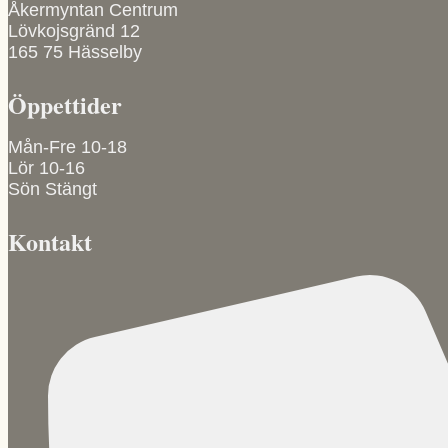
olika
Åkermyntan Centrum
alternativen
Lövkojsgränd 12
kan
165 75 Hässelby
väljas
på
Öppettider
produktsidan
Mån-Fre 10-18
Lör 10-16
Sön Stängt
Kontakt