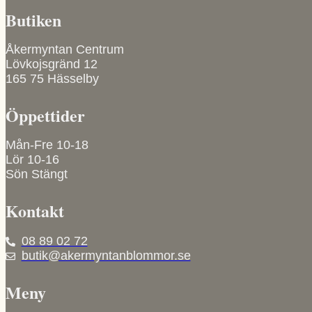
flera
väljas
Butiken
varianter.
på
De
produktsidan
olika
Åkermyntan Centrum
alternativen
Lövkojsgränd 12
kan
165 75 Hässelby
väljas
på
Öppettider
produktsidan
Mån-Fre 10-18
Lör 10-16
Sön Stängt
Kontakt
08 89 02 72
butik@akermyntanblommor.se
Meny