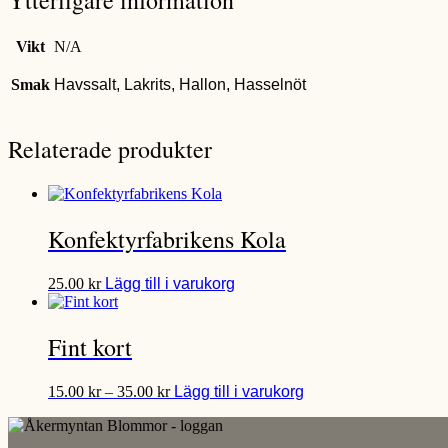
Vikt
N/A
Smak
Havssalt, Lakrits, Hallon, Hasselnöt
Relaterade produkter
Konfektyrfabrikens Kola
Den
25.00
kr
Lägg till i varukorg
här
produkten
har
Fint kort
flera
varianter.
Prisintervall:
Den
De
15.00
kr
–
35.00
kr
Lägg till i varukorg
15.00 kr
här
olika
till
produkten
alternativen
35.00 kr
har
kan