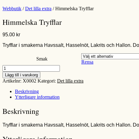
Webbutik
/
Det lilla extra
/ Himmelska Tryfflar
Himmelska Tryfflar
95.00
kr
Tryfflar i smakerna Havssalt, Hasselnöt, Lakrits och Hallon. 
Smak
Rensa
Himmelska
Tryfflar
Lägg till i varukorg
mängd
Artikelnr:
X0002
Kategori:
Det lilla extra
Beskrivning
Ytterligare information
Beskrivning
Tryfflar i smakerna Havssalt, Hasselnöt, Lakrits och Hallon. 
Ytterligare information