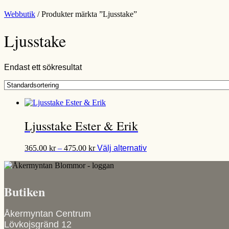
Webbutik
/ Produkter märkta ”Ljusstake”
Ljusstake
Endast ett sökresultat
Ljusstake Ester & Erik
Prisintervall:
Den
365.00
kr
–
475.00
kr
Välj alternativ
365.00 kr
här
till
produkten
475.00 kr
har
flera
Butiken
varianter.
De
olika
Åkermyntan Centrum
alternativen
Lövkojsgränd 12