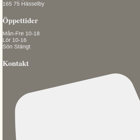
kan
165 75 Hässelby
väljas
på
Öppettider
produktsidan
Mån-Fre 10-18
Lör 10-16
Sön Stängt
Kontakt