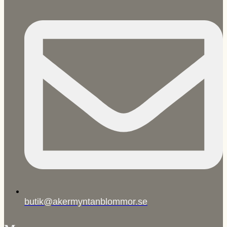
butik@akermyntanblommor.se