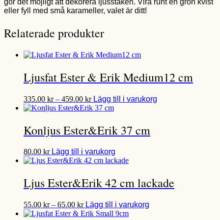
gör det möjligt att dekorera ljusstaken. Vira runt en grön kvist
eller fyll med små karameller, valet är ditt!
Relaterade produkter
Ljusfat Ester & Erik Medium12 cm
Prisintervall:
Den
335.00
kr
–
459.00
kr
Lägg till i varukorg
335.00 kr
här
till
produkten
459.00 kr
har
Konljus Ester&Erik 37 cm
flera
varianter.
Den
De
80.00
kr
Lägg till i varukorg
här
olika
produkten
alternativen
har
kan
Ljus Ester&Erik 42 cm lackade
flera
väljas
varianter.
på
Prisintervall:
Den
De
produktsidan
55.00
kr
–
65.00
kr
Lägg till i varukorg
55.00 kr
här
olika