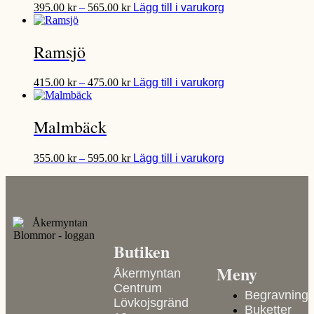
395.00
kr
–
565.00
kr
Lägg till i varukorg
Ramsjö
415.00
kr
–
475.00
kr
Lägg till i varukorg
Malmbäck
355.00
kr
–
595.00
kr
Lägg till i varukorg
Butiken
Meny
Åkermyntan
Centrum
Begravning
Lövkojsgränd
Buketter