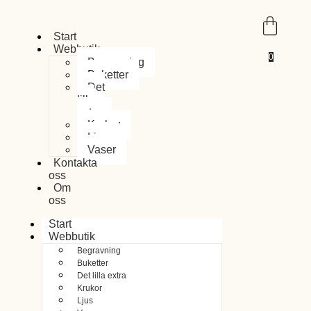
Start
Webbutik
0
Begravning
Buketter
Det
lilla
extra
Krukor
Ljus
Vaser
Kontakta
oss
Om
oss
Start
Webbutik
Begravning
Buketter
Det lilla extra
Krukor
Ljus