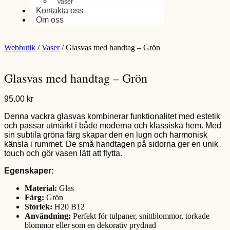
Vaser
Kontakta oss
Om oss
Webbutik
/
Vaser
/ Glasvas med handtag – Grön
Glasvas med handtag – Grön
95.00
kr
Denna vackra glasvas kombinerar funktionalitet med estetik
och passar utmärkt i både moderna och klassiska hem. Med
sin subtila gröna färg skapar den en lugn och harmonisk
känsla i rummet. De små handtagen på sidorna ger en unik
touch och gör vasen lätt att flytta.
Egenskaper:
Material:
Glas
Färg:
Grön
Storlek:
H20 B12
Användning:
Perfekt för tulpaner, snittblommor, torkade
blommor eller som en dekorativ prydnad